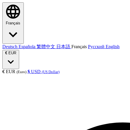
Français
Deutsch
Española
繁體中文
日本語
Français
Русский
English
€
EUR
€
EUR
$
USD
(Euro)
(US Dollar)