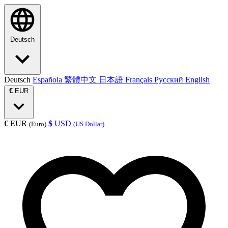
Deutsch
Deutsch
Española
繁體中文
日本語
Français
Русский
English
€
EUR
€
EUR
$
USD
(Euro)
(US Dollar)