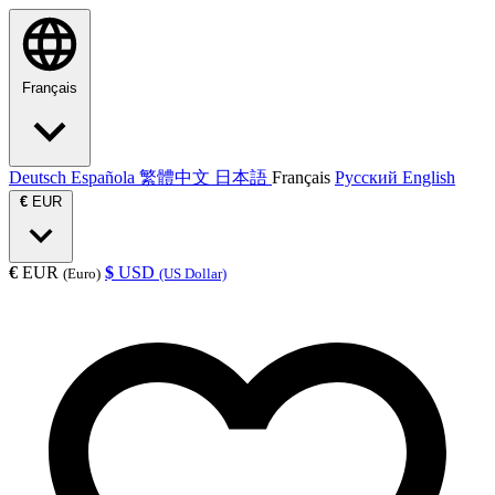
Français
Deutsch
Española
繁體中文
日本語
Français
Русский
English
€
EUR
€
EUR
$
USD
(Euro)
(US Dollar)