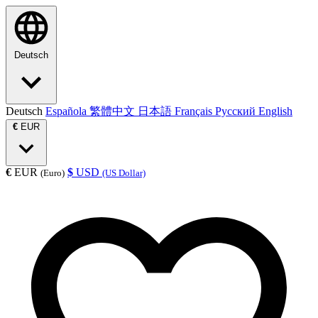
Deutsch
Deutsch
Española
繁體中文
日本語
Français
Русский
English
€
EUR
€
EUR
$
USD
(Euro)
(US Dollar)