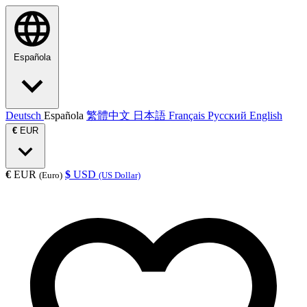
Española
Deutsch
Española
繁體中文
日本語
Français
Русский
English
€
EUR
€
EUR
$
USD
(Euro)
(US Dollar)