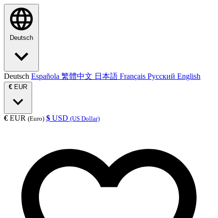
Deutsch
Deutsch
Española
繁體中文
日本語
Français
Русский
English
€
EUR
€
EUR
$
USD
(Euro)
(US Dollar)