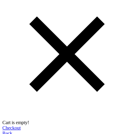
Cart is empty!
Checkout
Back