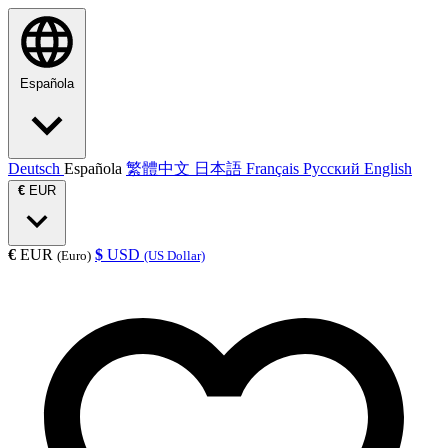
Española
Deutsch
Española
繁體中文
日本語
Français
Русский
English
€
EUR
€
EUR
$
USD
(Euro)
(US Dollar)