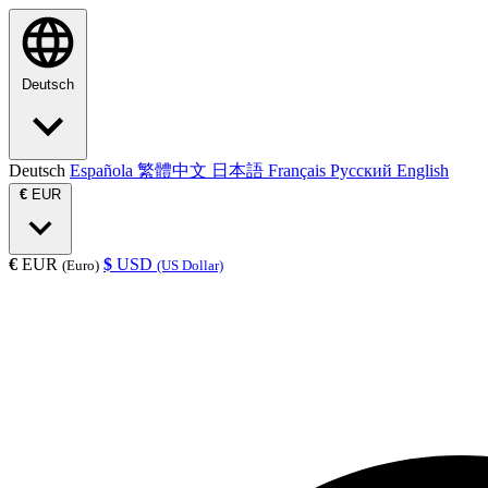
Deutsch
Deutsch
Española
繁體中文
日本語
Français
Русский
English
€
EUR
€
EUR
$
USD
(Euro)
(US Dollar)