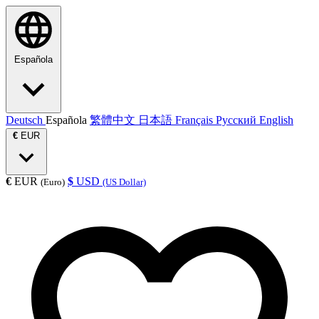
Española
Deutsch
Española
繁體中文
日本語
Français
Русский
English
€
EUR
€
EUR
$
USD
(Euro)
(US Dollar)