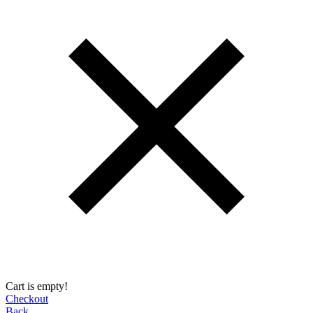
Cart is empty!
Checkout
Back