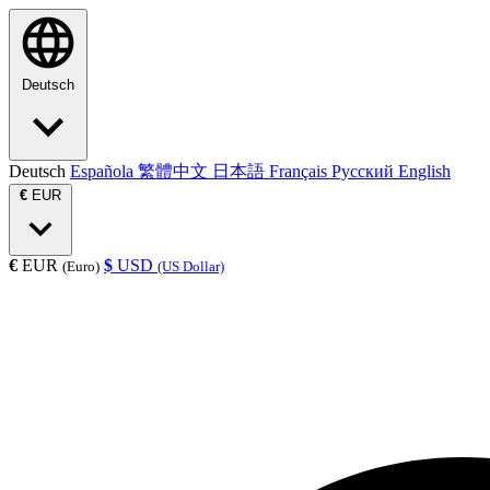
Deutsch
Deutsch
Española
繁體中文
日本語
Français
Русский
English
€
EUR
€
EUR
$
USD
(Euro)
(US Dollar)