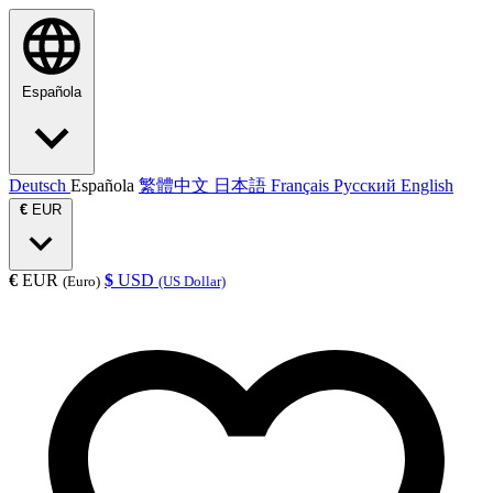
Española
Deutsch
Española
繁體中文
日本語
Français
Русский
English
€
EUR
€
EUR
$
USD
(Euro)
(US Dollar)