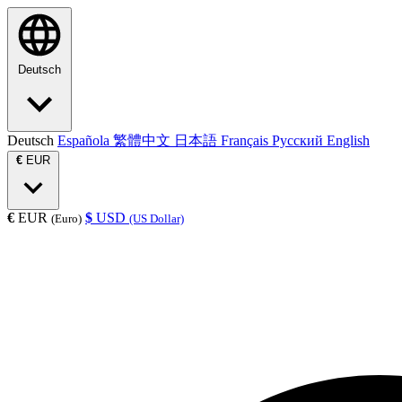
Deutsch
Deutsch
Española
繁體中文
日本語
Français
Русский
English
€
EUR
€
EUR
$
USD
(Euro)
(US Dollar)