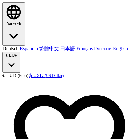
Deutsch
Deutsch
Española
繁體中文
日本語
Français
Русский
English
€
EUR
€
EUR
$
USD
(Euro)
(US Dollar)