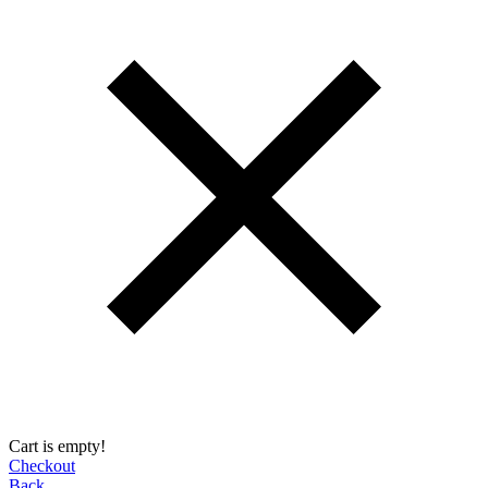
Cart is empty!
Checkout
Back