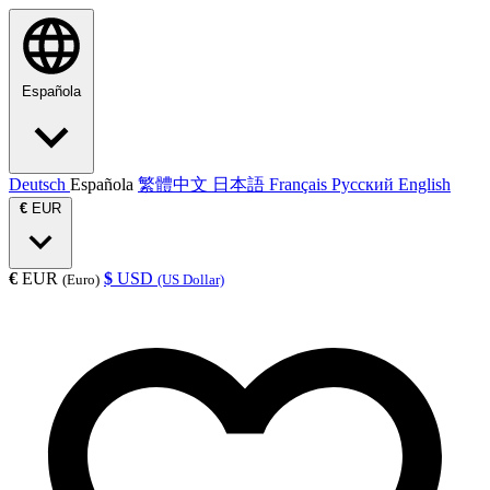
Española
Deutsch
Española
繁體中文
日本語
Français
Русский
English
€
EUR
€
EUR
$
USD
(Euro)
(US Dollar)