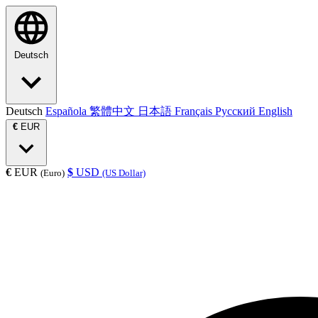
Deutsch
Deutsch
Española
繁體中文
日本語
Français
Русский
English
€
EUR
€
EUR
$
USD
(Euro)
(US Dollar)