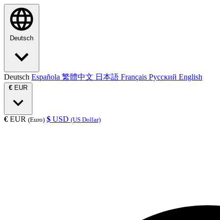
Deutsch
Deutsch
Española
繁體中文
日本語
Français
Русский
English
€
EUR
€
EUR
$
USD
(Euro)
(US Dollar)