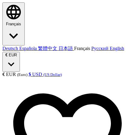
Français
Deutsch
Española
繁體中文
日本語
Français
Русский
English
€
EUR
€
EUR
$
USD
(Euro)
(US Dollar)