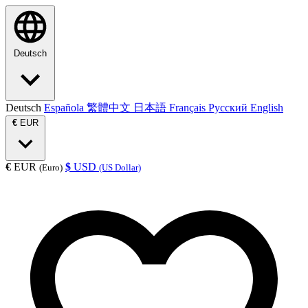
Deutsch
Deutsch
Española
繁體中文
日本語
Français
Русский
English
€
EUR
€
EUR
$
USD
(Euro)
(US Dollar)