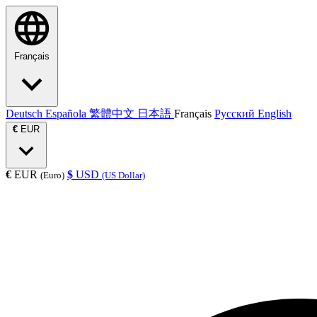
Français
Deutsch
Española
繁體中文
日本語
Français
Русский
English
€
EUR
€
EUR
$
USD
(Euro)
(US Dollar)