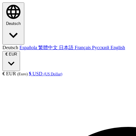
Deutsch
Deutsch
Española
繁體中文
日本語
Français
Русский
English
€
EUR
€
EUR
$
USD
(Euro)
(US Dollar)