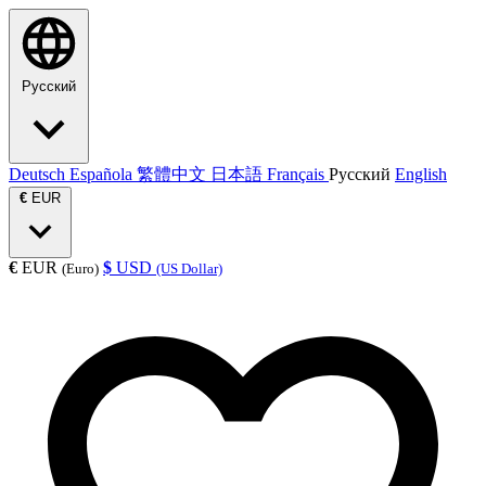
Русский
Deutsch
Española
繁體中文
日本語
Français
Русский
English
€
EUR
€
EUR
$
USD
(Euro)
(US Dollar)