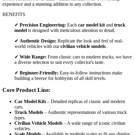
experience and a stunning addition to any collection.
BENEFITS
✔
Precision Engineering:
Each
car model kit
and
truck
model
is designed with meticulous attention to detail.
✔
Authentic Design:
Replicate the look and feel of real-
world vehicles with our
civilian vehicle models
.
✔
Wide Range:
From classic cars to modern trucks, we have
a diverse selection to suit every collector's taste.
✔
Beginner-Friendly:
Easy-to-follow instructions make
building a breeze for hobbyists of all skill levels.
Core Product Line:
Car Model Kits
– Detailed replicas of classic and modern
cars.
Truck Models
– Authentic representations of various truck
types.
Civilian Vehicle Models
– A wide range of iconic civilian
vehicles.
Scale Models
– Available in multiple scales to fit any display.