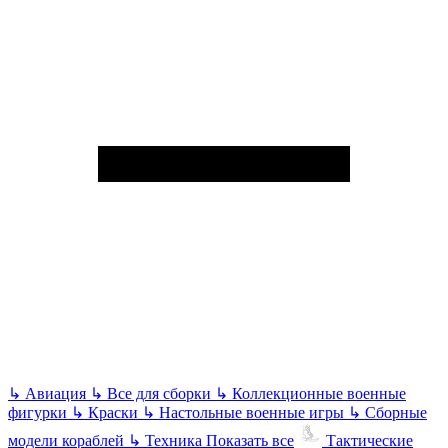
↳
Авиация
↳
Все для сборки
↳
Коллекционные военные
фигурки
↳
Краски
↳
Настольные военные игры
↳
Сборные
модели кораблей
↳
Техника
Показать все
Тактические