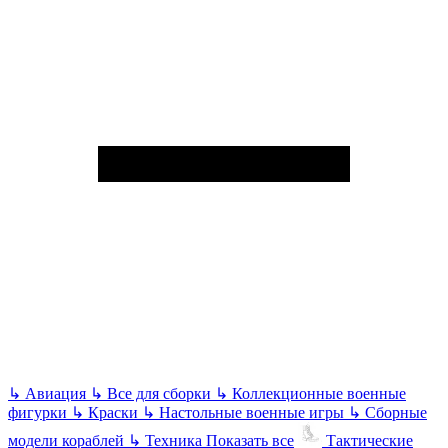
↳
Авиация
↳
Все для сборки
↳
Коллекционные военные
фигурки
↳
Краски
↳
Настольные военные игры
↳
Сборные
модели кораблей
↳
Техника
Показать все
Тактические