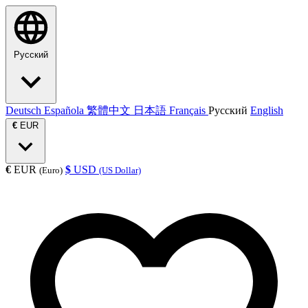
Русский
Deutsch
Española
繁體中文
日本語
Français
Русский
English
€
EUR
€
EUR
$
USD
(Euro)
(US Dollar)