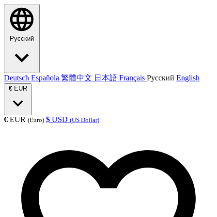
Русский
Deutsch
Española
繁體中文
日本語
Français
Русский
English
€
EUR
€
EUR
$
USD
(Euro)
(US Dollar)