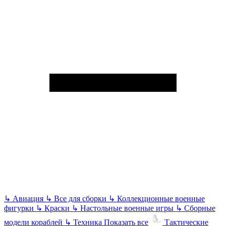
↳
Авиация
↳
Все для сборки
↳
Коллекционные военные
фигурки
↳
Краски
↳
Настольные военные игры
↳
Сборные
модели кораблей
↳
Техника
Показать все
Тактические