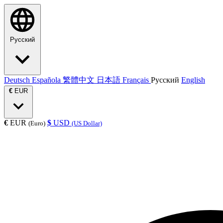
Русский
Deutsch
Española
繁體中文
日本語
Français
Русский
English
€
EUR
€
EUR
$
USD
(Euro)
(US Dollar)