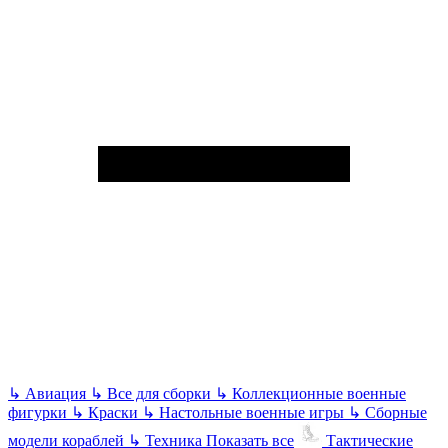
↳
Авиация
↳
Все для сборки
↳
Коллекционные военные
фигурки
↳
Краски
↳
Настольные военные игры
↳
Сборные
модели кораблей
↳
Техника
Показать все
Тактические