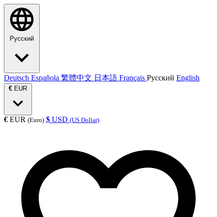
Русский
Deutsch
Española
繁體中文
日本語
Français
Русский
English
€
EUR
€
EUR
$
USD
(Euro)
(US Dollar)