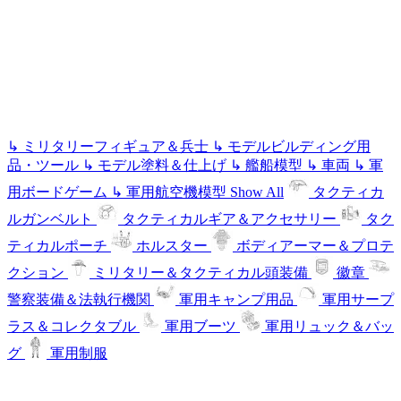
↳
ミリタリーフィギュア＆兵士
↳
モデルビルディング用
品・ツール
↳
モデル塗料＆仕上げ
↳
艦船模型
↳
車両
↳
軍
用ボードゲーム
↳
軍用航空機模型
Show All
タクティカ
ルガンベルト
タクティカルギア＆アクセサリー
タク
ティカルポーチ
ホルスター
ボディアーマー＆プロテ
クション
ミリタリー＆タクティカル頭装備
徽章
警察装備＆法執行機関
軍用キャンプ用品
軍用サープ
ラス＆コレクタブル
軍用ブーツ
軍用リュック＆バッ
グ
軍用制服