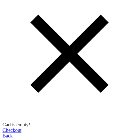
Cart is empty!
Checkout
Back