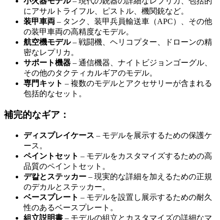
小火器モデル
– 現代の銃器の詳細なレプリカ、包括的
にアサルトライフル、ピストル、機関銃など。
装甲車両
– タンク、装甲兵員輸送車（APC）、その他
の装甲車両の高精度なモデル。
航空機モデル
– 戦闘機、ヘリコプター、ドローンの精
密なレプリカ。
サポート機器
– 通信機器、ナイトビジョンゴーグル、
その他のタクティカルギアのモデル。
専門キット
– 複数のモデルとアクセサリーが含まれる
包括的なセット。
補完的なギア：
ディスプレイケース
– モデルを展示するための保護ケ
ース。
ペイントセット
– モデルをカスタマイズするための高
品質のペイントセット。
デ칼とステッカー
– 現実的な詳細を加えるための正規
のデカルとステッカー。
ベースプレート
– モデルを設置し展示するための耐久
性のあるベースプレート。
組立説明書
– モデルの組立とカスタマイズの詳細なマ