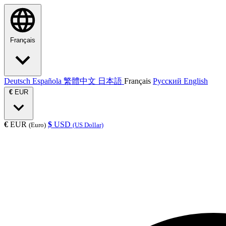
Français
Deutsch
Española
繁體中文
日本語
Français
Русский
English
€
EUR
€
EUR
$
USD
(Euro)
(US Dollar)