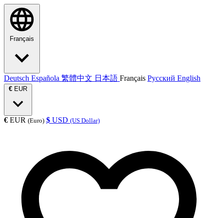
Français
Deutsch
Española
繁體中文
日本語
Français
Русский
English
€
EUR
€
EUR
$
USD
(Euro)
(US Dollar)