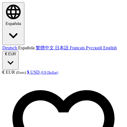
Española
Deutsch
Española
繁體中文
日本語
Français
Русский
English
€
EUR
€
EUR
$
USD
(Euro)
(US Dollar)