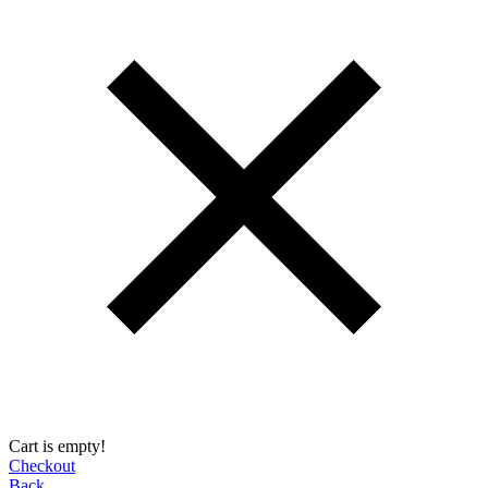
Cart is empty!
Checkout
Back