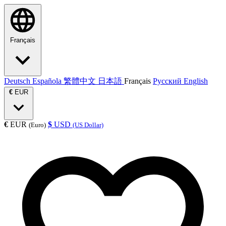
Français
Deutsch
Española
繁體中文
日本語
Français
Русский
English
€
EUR
€
EUR
$
USD
(Euro)
(US Dollar)