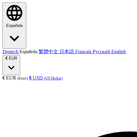
Española
Deutsch
Española
繁體中文
日本語
Français
Русский
English
€
EUR
€
EUR
$
USD
(Euro)
(US Dollar)