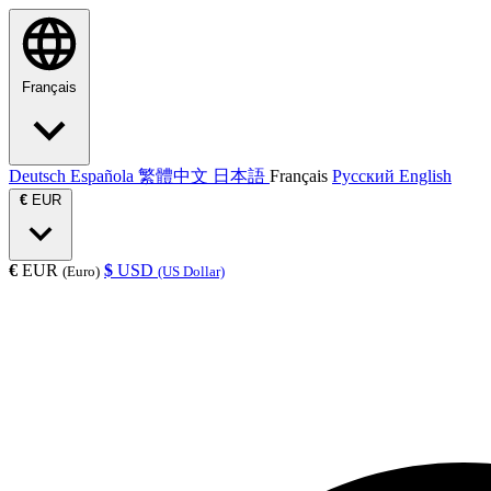
Français
Deutsch
Española
繁體中文
日本語
Français
Русский
English
€
EUR
€
EUR
$
USD
(Euro)
(US Dollar)