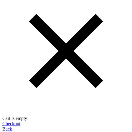
Cart is empty!
Checkout
Back