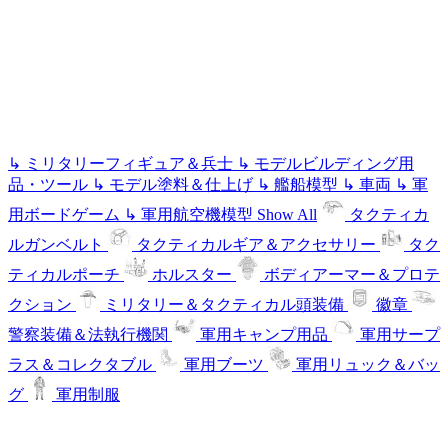
↳
ミリタリーフィギュア＆兵士
↳
モデルビルディング用
品・ツール
↳
モデル塗料＆仕上げ
↳
艦船模型
↳
車両
↳
軍
用ボードゲーム
↳
軍用航空機模型
Show All
タクティカ
ルガンベルト
タクティカルギア＆アクセサリー
タク
ティカルポーチ
ホルスター
ボディアーマー＆プロテ
クション
ミリタリー＆タクティカル頭装備
徽章
警察装備＆法執行機関
軍用キャンプ用品
軍用サープ
ラス＆コレクタブル
軍用ブーツ
軍用リュック＆バッ
グ
軍用制服