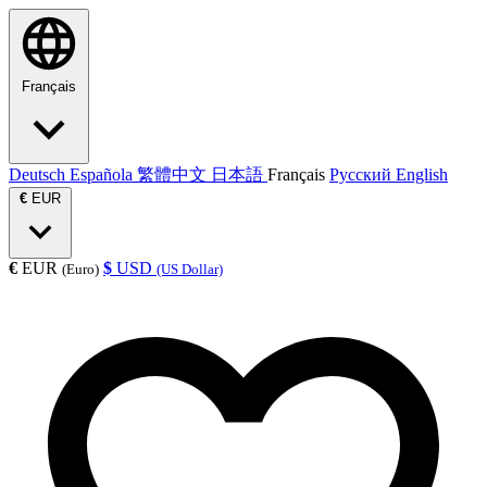
Français
Deutsch
Española
繁體中文
日本語
Français
Русский
English
€
EUR
€
EUR
$
USD
(Euro)
(US Dollar)