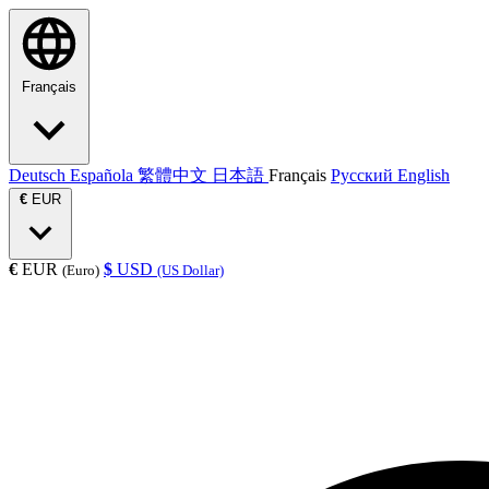
Français
Deutsch
Española
繁體中文
日本語
Français
Русский
English
€
EUR
€
EUR
$
USD
(Euro)
(US Dollar)