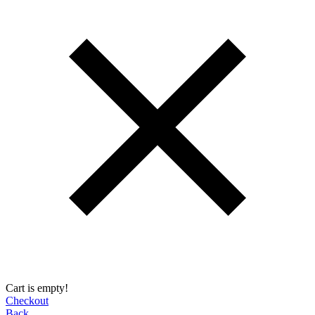
Cart is empty!
Checkout
Back