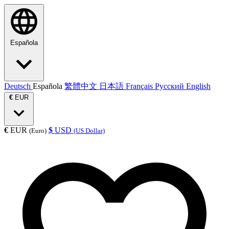
Española
Deutsch
Española
繁體中文
日本語
Français
Русский
English
€
EUR
€
EUR
$
USD
(Euro)
(US Dollar)