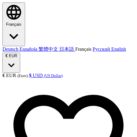
Français
Deutsch
Española
繁體中文
日本語
Français
Русский
English
€
EUR
€
EUR
$
USD
(Euro)
(US Dollar)