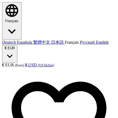
Français
Deutsch
Española
繁體中文
日本語
Français
Русский
English
€
EUR
€
EUR
$
USD
(Euro)
(US Dollar)