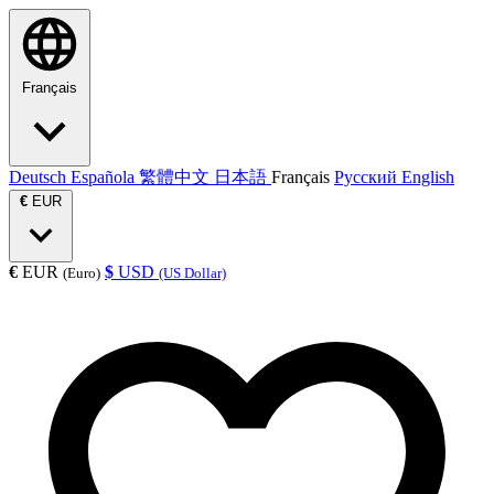
Français
Deutsch
Española
繁體中文
日本語
Français
Русский
English
€
EUR
€
EUR
$
USD
(Euro)
(US Dollar)