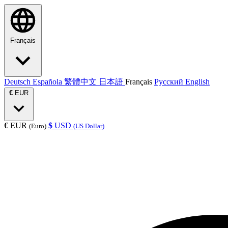
Français
Deutsch
Española
繁體中文
日本語
Français
Русский
English
€
EUR
€
EUR
$
USD
(Euro)
(US Dollar)