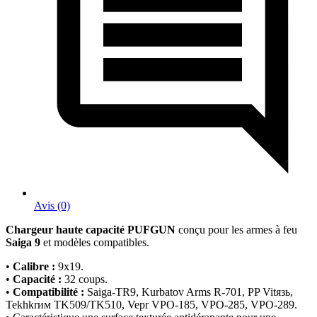
Avis (0)
Chargeur haute capacité PUFGUN
conçu pour les armes à feu
Saiga 9
et modèles compatibles.
•
Calibre :
9x19.
•
Capacité :
32 coups.
•
Compatibilité :
Saiga-TR9, Kurbatov Arms R-701, PP Vitязь,
Tekhkrим TK509/TK510, Vepr VPO-185, VPO-285, VPO-289.