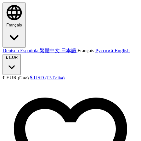
Français
Deutsch
Española
繁體中文
日本語
Français
Русский
English
€
EUR
€
EUR
$
USD
(Euro)
(US Dollar)