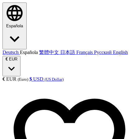
Española
Deutsch
Española
繁體中文
日本語
Français
Русский
English
€
EUR
€
EUR
$
USD
(Euro)
(US Dollar)