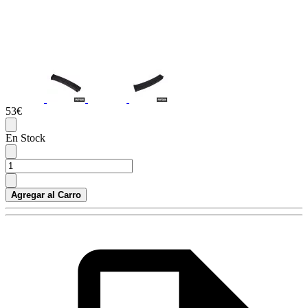
53€
En Stock
Agregar al Carro