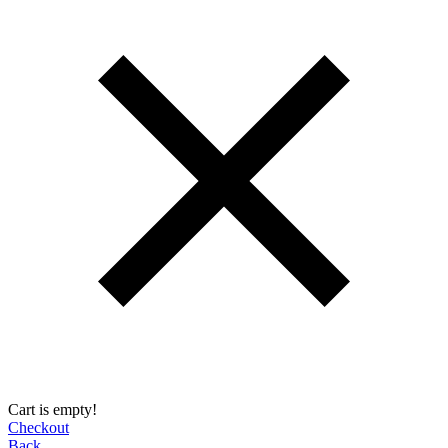
Cart is empty!
Checkout
Back