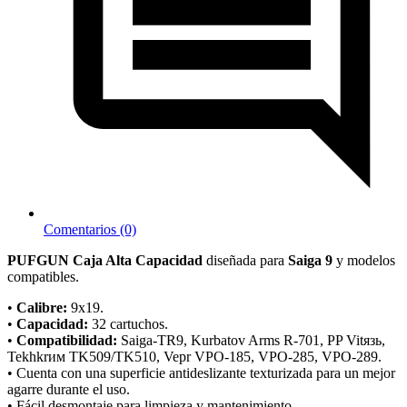
Comentarios (0)
PUFGUN Caja Alta Capacidad
diseñada para
Saiga 9
y modelos
compatibles.
•
Calibre:
9x19.
•
Capacidad:
32 cartuchos.
•
Compatibilidad:
Saiga-TR9, Kurbatov Arms R-701, PP Vitязь,
Tekhkrим TK509/TK510, Vepr VPO-185, VPO-285, VPO-289.
• Cuenta con una superficie antideslizante texturizada para un mejor
agarre durante el uso.
• Fácil desmontaje para limpieza y mantenimiento.