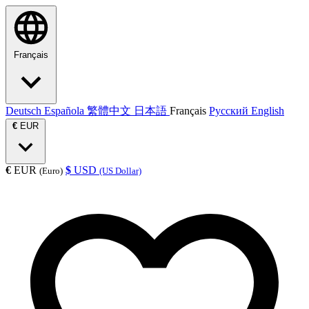
Français
Deutsch
Española
繁體中文
日本語
Français
Русский
English
€
EUR
€
EUR
$
USD
(Euro)
(US Dollar)