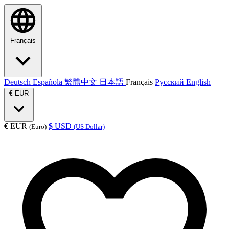
Français
Deutsch
Española
繁體中文
日本語
Français
Русский
English
€
EUR
€
EUR
$
USD
(Euro)
(US Dollar)