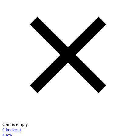
Cart is empty!
Checkout
Back