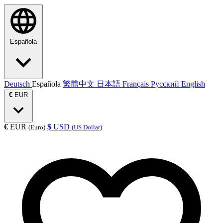
Española
Deutsch
Española
繁體中文
日本語
Français
Русский
English
€
EUR
€
EUR
$
USD
(Euro)
(US Dollar)