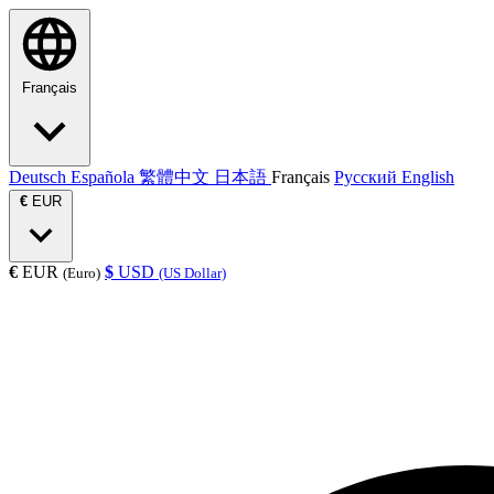
Français
Deutsch
Española
繁體中文
日本語
Français
Русский
English
€
EUR
€
EUR
$
USD
(Euro)
(US Dollar)