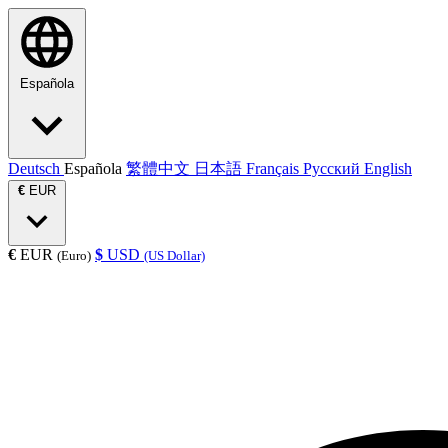
Española
Deutsch
Española
繁體中文
日本語
Français
Русский
English
€
EUR
€
EUR
$
USD
(Euro)
(US Dollar)