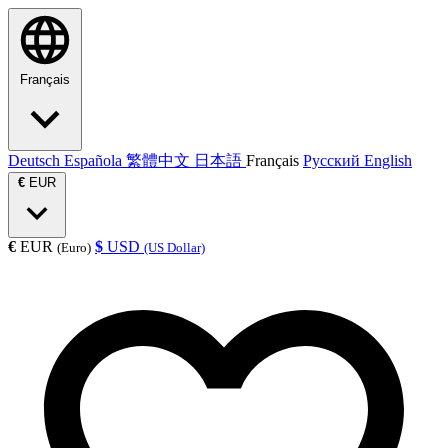
Français
Deutsch
Española
繁體中文
日本語
Français
Русский
English
€
EUR
€
EUR
$
USD
(Euro)
(US Dollar)