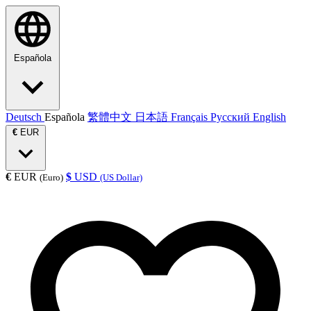
Española
Deutsch
Española
繁體中文
日本語
Français
Русский
English
€
EUR
€
EUR
$
USD
(Euro)
(US Dollar)