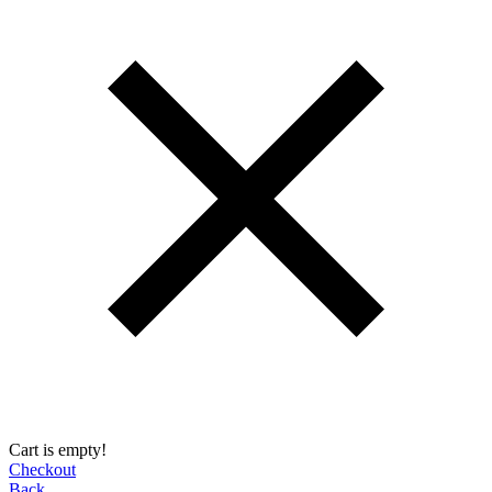
Cart is empty!
Checkout
Back