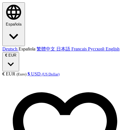
Española
Deutsch
Española
繁體中文
日本語
Français
Русский
English
€
EUR
€
EUR
$
USD
(Euro)
(US Dollar)