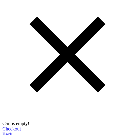
Cart is empty!
Checkout
Back